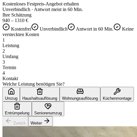
Kostenloses Festpreis-Angebot erhalten
Unverbindlich · Antwort meist in 60 Min.
Ihre Schätzung
940
–
1310
€
Kostenfrei
Unverbindlich
Antwort in 60 Min.
Keine
versteckten Kosten
1
Leistung
2
Umfang
3
Termin
4
Kontakt
Welche Leistung benötigen Sie?
Umzug
Haushaltsauflösung
Wohnungsauflösung
Küchenmontage
Entrümpelung
Seniorenumzug
Zurück
Weiter